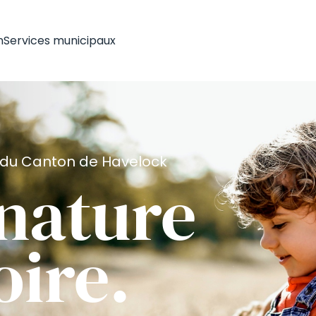
n
Services municipaux
é du Canton de Havelock
nature
oire.