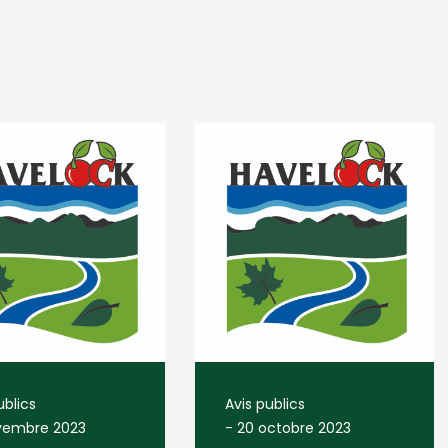
ublics
Avis publics
vembre 2023
-
20 octobre 2023