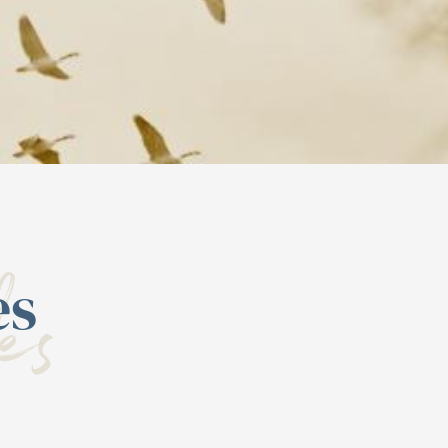
es
es